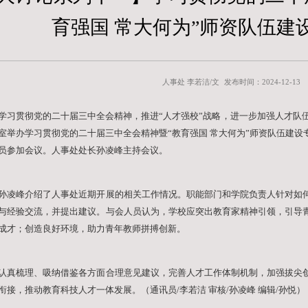
【大讨论系列十
育强国 
为深入学习贯彻党的二十届三中全会精