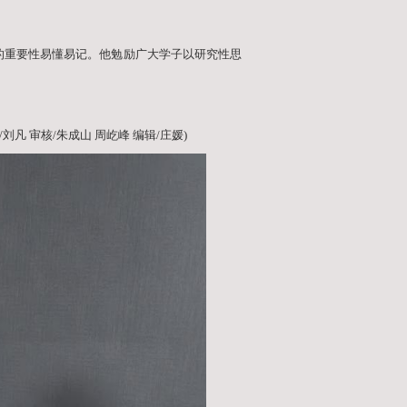
正义、道德正义、国际秩序正义为核心线索，重申了东京
茨坦公告》及日本投降文书的明确授权，不仅是对侵略行
补了成文法空白，奠定了不容挑战的法理基础；在程序正
框架，庭审全程公开，起诉、举证、质询、辩论及最终判
京审判与纽伦堡审判共同开创了国际社会依法惩处发动侵
义层面，纽伦堡审判和东京审判所确立的禁止侵略原则被
迫国家确立了前所未有的历史主体性，催生了战后亚太地
前错综复杂的国际关系，我们十分有必要全面回顾那场实