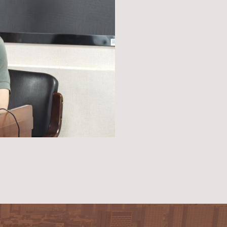
、说理充分，用五个“正义性”来概括东京审判的重要
思想理论水平与历史责任感。
“红色五月 铸魂育人”系列活动之一。(通讯员/刘凡 审核