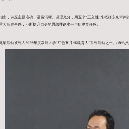
马克思主义学院部分师生聆听了讲座。
卢彦名以法理正义、程序正义、刑罚
义层面，审判拥有《开罗宣言》《波
免”的避责托词，并以自然法理论弥
法庭宪章》构建起了一套严密的程序
性得到了彰显；在刑罚正义层面，东
相当”的刑罚正义性；在国际秩序正
绳，东京审判的结果推动饱受殖民压
家的发展走向。
卢彦名认为，面临当
来的深刻影响。