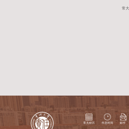
“四创”视窗简